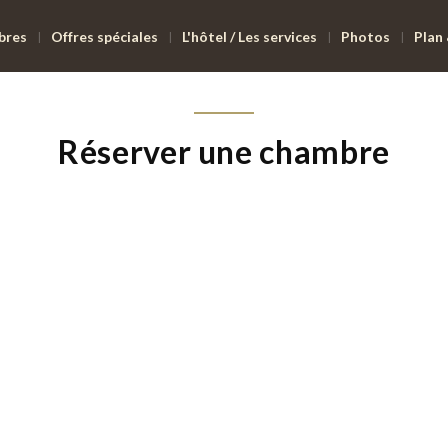
bres
Offres spéciales
L'hôtel / Les services
Photos
Plan
Réserver une chambre