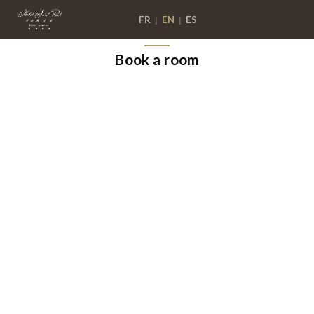
FR
EN
ES
|
|
Book a room