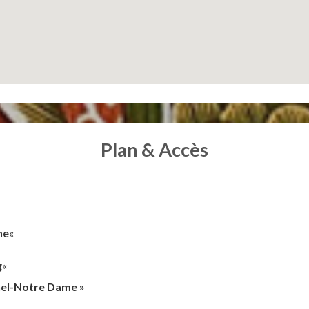
Plan & Accès
ne
«
g
«
hel-Notre Dame »