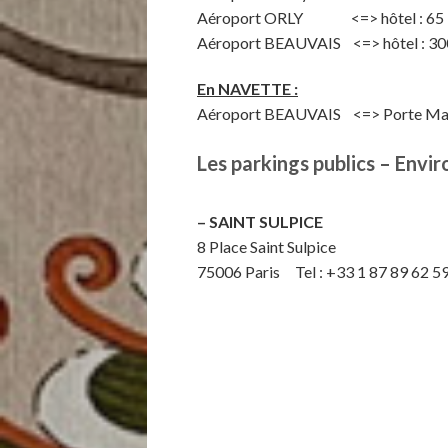
Aéroport ORLY <=> hôtel : 65 EU
Aéroport BEAUVAIS <=> hôtel : 30
En NAVETTE :
Aéroport BEAUVAIS <=> Porte Maillot
Les parkings publics – Envi
– SAINT SULPICE
8 Place Saint Sulpice
75006 Paris Tel : +33 1 87 89 62 5