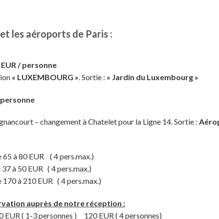
et les aéroports de Paris :
4 EUR / personne
tion
« LUXEMBOURG »
. Sortie :
« Jardin du Luxembourg »
/ personne
gnancourt – changement à Chatelet pour la Ligne 14. Sortie :
Aérop
65 à 80 EUR ( 4 pers​.max.)
à 50 EUR ( 4 pers​.max.)
170 à 210 EUR ( 4 pers​.max.)
ation auprès de notre réception :
0 EUR ( 1-3 personnes ) 120 EUR ( 4 personnes)