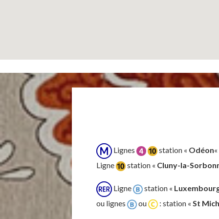
Lignes
station «
Odéon
«
Ligne
station «
Cluny-la-Sorbon
Ligne
station «
Luxembour
ou lignes
ou
: station «
St Mic