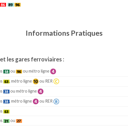
Informations Pratiques
et les gares ferroviaires :
us
ou
ou métro ligne
us
, métro ligne
ou RER
us
ou métro ligne
us
, métro ligne
ou RER
us
us
ou